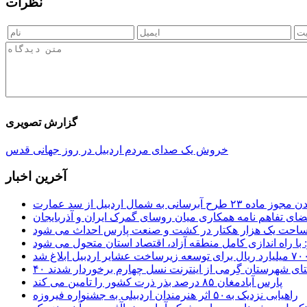
نظرات
گزارش تصویری
خروش یک صدای مردم اردبیل در روز جهانی قدس
آخرین اخبار
 طرح آبرسانی به شمال اردبیل از سد عمارت
ضای تفاهم نامه همکاری میان روسای گمرک ایران و آذربایجان
 مساحت یک هزار هکتار در کشت و صنعت پارس احداث می شود
: با راه اندازی کامل منطقه آزاد، اقتصاد استان متحول می شود
ستای شهرستان گِرمی از اینترنت نسل چهارم برخوردار شدند
پارس آبادمغان ۸۵ درصد بذر ذرت کشور را تامین می کند
راهیابی نزدیک به۵۰ اثر هنرمندان اردبیلی به جشنواره فیروزه