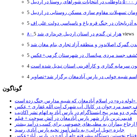
 اردبیل
ه آذربایجان در جنگ قره باغ و ناسپاسی دولت علی اف
5 views
۸۰ هزار تن گندم در استان اردبیل خریداری شد
دن گمرک اصلاندوز و منطقه آزاد تجاری بنام مغان شد
شف جسد مردی میانسال در شهرستان گرمی+عکس
انون سرمایه گذاری و کارآفرینی استان تبدیل شده است
سم شبیه خوانی در پارس آبادمغان برگزار شد+تصاویر
گوناگون
جسد مرد جوان در کانال آب شهرک آیت الله غفاری + عکس
یری دو مدیر پیج اینستاگرام در پارس آباد به اتهام نشر اکاذیب
قدیمی‌ترین بازار شهر پارس آبادمغان در آتش سوخت + فیلم
 تا ارجاع بیماران به مطب‌های خصوصی برای کسب درآمد بیشتر
جایزه «نوبل ایرانی» به دانش‌آموز نخبه پارس آبادی رسید
فتتاح نخستین دستگاه پیشرفته «ام.آر.آی» در پارس آباد+عکس