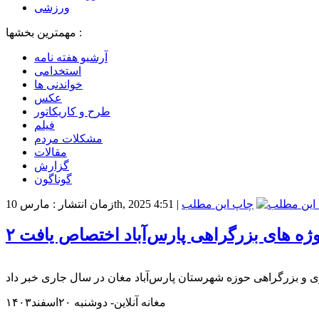
ورزشی
مهمترین بخشها :
آرشیو هفته نامه
استخدامی
خواندنی ها
عکس
طرح و کاریکاتور
فیلم
مشکلات مردم
مقالات
گزارش
گوناگون
چاپ این مطلب
|
زمان انتشار : مارس 10th, 2025 4:51
مغانه آنلاین- دوشنبه ۲۰اسفند۱۴۰۳