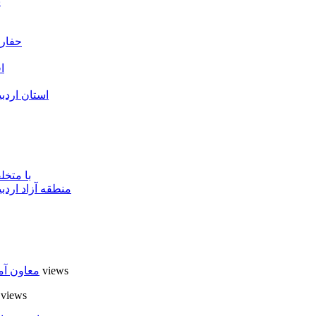
ت
حفارا
ا
استان اردب
با متخ
منطقه آزاد اردب
6 views
معاون آم
6 views