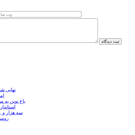
نهایی شدن مجوز ماده ۲۳
ام
باغ نوین به
استاندار
سه هزار و ۷۰۰ میلیارد ریال برای توسعه زیرساخت عشایر اردبیل ابلاغ شد
۴۰ رو