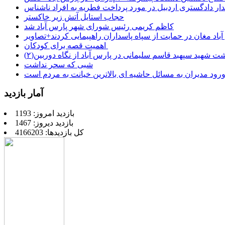
ر دادگستری اردبیل در مورد پرداخت فطریه به افراد ناشناس
حجاب استایل آتش زیر خاکستر
کاظم کریمی رئیس شورای شهر پارس آباد شد
باد مغان در حمایت از سپاه پاسداران راهپیمایی کردند+تصاویر
اهمیت قصه برای کودکان
شت شهید سپهبد قاسم سلیمانی در پارس آباد از نگاه دوربین(۲)
شبی که سحر نداشت
رود مدیران به مسائل حاشیه ای بالاترین خیانت به مردم است
آمار بازدید
بازدید امروز: 1193
بازدید دیروز: 1467
کل بازدیدها: 4166203