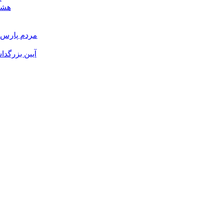
هشدا
مردم پارس آ
آیین بزرگدا
و