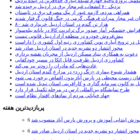
کمیل پروژه ناحیه چهارم شبکه آبیاری خداآفرین در آینده نزدیک
نزدیک ۷۰ انشعاب غیرمجاز برق در اردبیل برچیده شد
همراهی مردم، لازمه عبور از پیک مصرف برق در تابستان
ن غیر مجاز میراث فرهنگی گرمی در چنگ قانون گرفتار شدند
۸۰ هزار تن گندم در استان اردبیل خریداری شد
فزایش چشمگیر آمار صدور برگ ترانزیت کالا در پایانه بیله‌سوار
پیش‌فروش خودرو در منطقه آزاد اردبیل قانونی نیست
یل در ترویج آبیاری نوین کشاورزی رتبه اول کشوری را داراست
مجوز انتشار دو نشریه جدید در استان اردبیل صادر شد
دعوت به همکاری بنیاد مسکن اردبیل از مجریان نقشه برداری
کشاورزی اردبیل ظرفیت قابل اتکا در مسیر خودکفایی
عادت‌هایی که مادران را زودتر پیر می‌کند
هشدار شیوع بیماری «زنگ زرد» در مزارع گندم استان اردبیل
لفان زیست محیطی در پارس آباد بدون اغماض برخورد می شود
یل به کانون سرمایه گذاری و کارآفرینی استان تبدیل شده است
طرح نمایشگاه بین‌المللی ارس در مرحله تکمیل قرار دارد
جهاد خیابانی مردم از نمادهای اقتدار نظام است
پربازدیدترین هفته
وزش ابتدایی آموزش و پرورش پارس آباد منصوب شد
مجوز انتشار دو نشریه جدید در استان اردبیل صادر شد