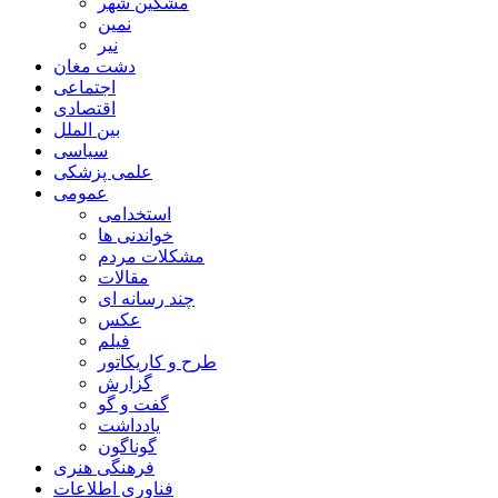
مشگین شهر
نمین
نیر
دشت مغان
اجتماعی
اقتصادی
بین الملل
سیاسی
علمی پزشکی
عمومی
استخدامی
خواندنی ها
مشکلات مردم
مقالات
چند رسانه ای
عکس
فیلم
طرح و کاریکاتور
گزارش
گفت و گو
یادداشت
گوناگون
فرهنگی هنری
فناوری اطلاعات