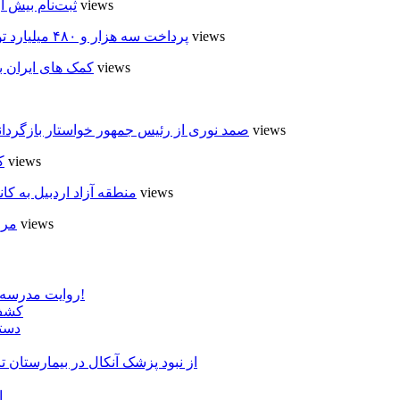
5 views
ثبت‌نام بیش از ۵۰۰۰ داوطلب در انتخابات شوراهای روستا در
5 views
پرداخت سه هزار و ۴۸۰ میلیارد تومان تسهیلات مقاوم سازی مسکن روستایی در اردبیل
5 views
کمک های ایران ب
5 views
صمد نوری از رئیس جمهور خواستار بازگردان
5 views
ک
4 views
منطقه آزاد اردبیل به ک
4 views
مرا
روایت مدرسه «لوله دره» در اسلام آبادمغان که شبیه مدارس جنگ زده است!
کشف 
دستگ
از نبود پزشک آنکال در بیمارستان
ا