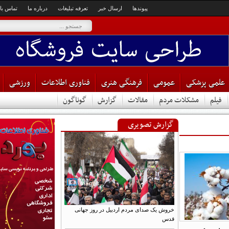
پیوندها
ارسال خبر
تعرفه تبلیغات
درباره ما
تماس با ما
می پزشکی
عمومی
فرهنگی هنری
فناوری اطلاعات
ورزشی
لم
مشکلات مردم
مقالات
گزارش
گوناگون
گزارش تصویری
خروش یک صدای مردم اردبیل در روز جهانی
قدس