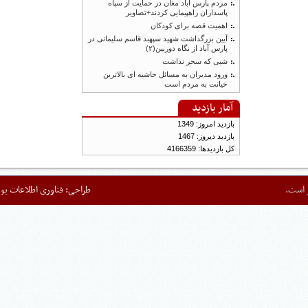
مردم پارس آباد مغان در حمایت از سپاه
پاسداران راهپیمایی کردند+تصاویر
اهمیت قصه برای کودکان
آیین بزرگداشت شهید سپهبد قاسم سلیمانی در
پارس آباد از نگاه دوربین(۲)
شبی که سحر نداشت
ورود مدیران به مسائل حاشیه ای بالاترین
خیانت به مردم است
آمار بازدید
بازدید امروز: 1349
بازدید دیروز: 1467
کل بازدیدها: 4166359
ت.
طراحی:
فناوری اطلاعات یورد