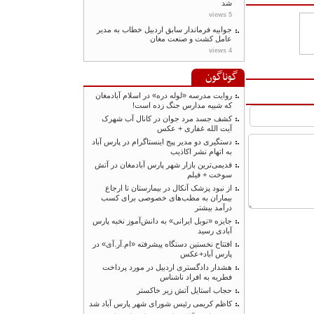
شد
5 views
جوابیه فرماندار سابق اردبیل خطاب به مدیر
عامل کشت و صنعت مغان
4 views
گوناگون
روایت مدرسه «لوله دره» در اسلام آبادمغان
که شبیه مدارس جنگ زده است!
کشف جسد مرد جوان در کانال آب شهرک
آیت الله غفاری + عکس
دستگیری دو مدیر پیج اینستاگرام در پارس آباد
به اتهام نشر اکاذیب
قدیمی‌ترین بازار شهر پارس آبادمغان در آتش
سوخت + فیلم
از نبود پزشک آنکال در بیمارستان تا ارجاع
بیماران به مطب‌های خصوصی برای کسب
درآمد بیشتر
جایزه «نوبل ایرانی» به دانش‌آموز نخبه پارس
آبادی رسید
افتتاح نخستین دستگاه پیشرفته «ام.آر.آی» در
پارس آباد+عکس
هشدار دادگستری اردبیل در مورد پرداخت
فطریه به افراد ناشناس
حجاب استایل آتش زیر خاکستر
کاظم کریمی رئیس شورای شهر پارس آباد شد