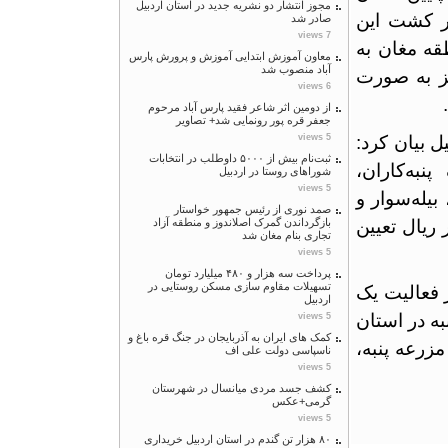
مجوز انتشار دو نشریه جدید در استان اردبیل
 سطح زیر کشت این
صادر شد
7 views
مغان به
معاون آموزش ابتدایی آموزش و پرورش پارس
آباد منصوب شد
ه صورت
6 views
از دومین اثر شاعر فقید پارس آباد مرحوم
جعفر قره پور رونمایی شد+ تصاویر
یل بیان کرد:
5 views
ثبت‌نام بیش از ۵۰۰۰ داوطلب در انتخابات
‌کاران،
شوراهای روستا در اردبیل
5 views
ه‌سوار و
صمد نوری از رئیس جمهور خواستار
ید بدون خار و خاشاک ۴۵۰ هزار ریال تعیین
بازگرداندن گمرک اصلاندوز و منطقه آزاد
تجاری بنام مغان شد
5 views
پرداخت سه هزار و ۴۸۰ میلیارد تومان
تسهیلات مقاوم سازی مسکن روستایی در
عالیت یک
اردبیل
 در استان
5 views
کمک های ایران به آذربایجان در جنگ قره باغ و
عه پنبه،
ناسپاسی دولت علی اف
5 views
کشف جسد مردی میانسال در شهرستان
گرمی+عکس
5 views
۸۰ هزار تن گندم در استان اردبیل خریداری