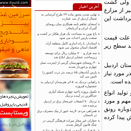
ولی کشت
آخرین اخبار
ز مزارع
نهایی شدن مجوز ماده ۲۳ طرح آبرسانی به
اشت این
شمال اردبیل از سد عمارت
امضای تفاهم نامه همکاری میان روسای
گمرک ایران و آذربایجان
باغ نوین به مساحت یک هزار هکتار در کشت و
لت قیمت
صنعت پارس احداث می شود
استاندار: با راه اندازی کامل منطقه آزاد،
ید این محصول، به حدود ۵۰ درصد سطح زیر
اقتصاد استان متحول می شود
سه هزار و ۷۰۰ میلیارد ریال برای توسعه
زیرساخت عشایر اردبیل ابلاغ شد
۴۰ روستای شهرستان گِرمی از اینترنت نسل
 اردبیل
چهارم برخوردار شدند
ورد نیاز
پارس آبادمغان ۸۵ درصد بذر ذرت کشور را
تامین می کند
 است.
راهیابی نزدیک به۵۰ اثر هنرمندان اردبیلی به
جشنواره فیروزه
د انواع
تکمیل پروژه ناحیه چهارم شبکه آبیاری
خداآفرین در آینده نزدیک
 و مورد
نزدیک ۷۰ انشعاب غیرمجاز برق در اردبیل
برچیده شد
ره رونق
همراهی مردم، لازمه عبور از پیک مصرف برق
در تابستان
دا کرده
حفاران غیر مجاز میراث فرهنگی گرمی در
چنگ قانون گرفتار شدند
۸۰ هزار تن گندم در استان اردبیل خریداری