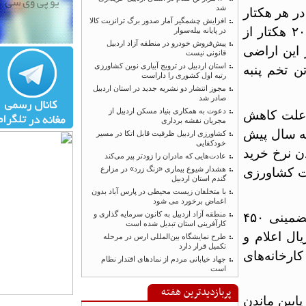
شد
هر هکتار
افزایش چشمگیر آمار صدور برگ ترانزیت کالا
ه پنج تا ۶.۵ تن در هر هکتار اضافه کرد: سال گذشته ۱۳ هزار و ۲۰۰ هکتار از
در پایانه بیله‌سوار
پیش‌فروش خودرو در منطقه آزاد اردبیل
ن اراضی
قانونی نیست
استان اردبیل در ترویج آبیاری نوین کشاورزی
ن پنبه محلوج و ۱۸ هزار تن تخم پنبه
رتبه اول کشوری را داراست
مجوز انتشار دو نشریه جدید در استان اردبیل
صادر شد
دعوت به همکاری بنیاد مسکن اردبیل از
لت کاهش
مجریان نقشه برداری
سال پیش
کشاورزی اردبیل ظرفیت قابل اتکا در مسیر
خودکفایی
نرخ خرید
عادت‌هایی که مادران را زودتر پیر می‌کند
هشدار شیوع بیماری «زنگ زرد» در مزارع
کشاورزی
گندم استان اردبیل
با متخلفان زیست محیطی در پارس آباد بدون
اغماض برخورد می شود
منطقه آزاد اردبیل به کانون سرمایه گذاری و
وی ارزش ریالی وش پنبه تولیدی استان اردبیل بر حسب قیمت تضمینی ۴۵۰
کارآفرینی استان تبدیل شده است
زار میلیارد ریال اعلام و
طرح نمایشگاه بین‌المللی ارس در مرحله
تکمیل قرار دارد
انه‌های
جهاد خیابانی مردم از نمادهای اقتدار نظام
است
پربازدیدترین هفته
ین ماندن