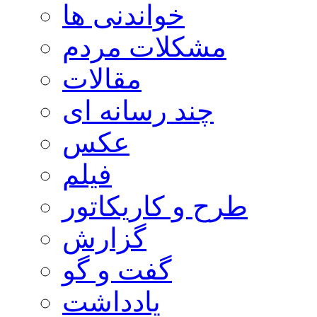
خواندنی ها
مشکلات مردم
مقالات
چند رسانه ای
عکس
فیلم
طرح و کاریکاتور
گزارش
گفت و گو
یادداشت