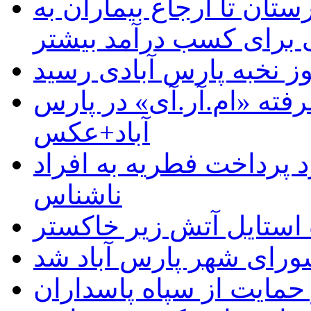
ستان تا ارجاع بیماران به
رای کسب درآمد بیشتر
وز نخبه پارس آبادی رسید
رفته «ام.آر.آی» در پارس
آباد+عکس
 پرداخت فطریه به افراد
ناشناس
استایل آتش زیر خاکستر
رای شهر پارس آباد شد
حمایت از سپاه پاسداران