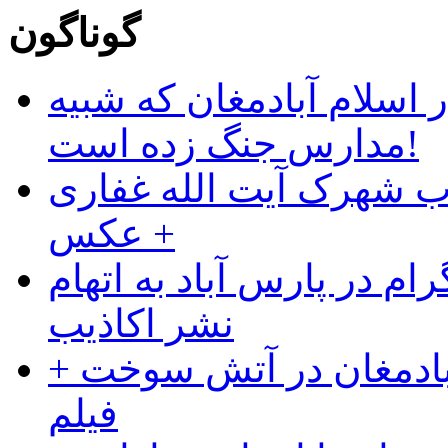
گوناگون
 اسلام آبادمغان که شبیه
مدارس جنگ زده است!
ب شهرک آیت الله غفاری
+ عکس
ام در پارس آباد به اتهام
نشر اکاذیب
آبادمغان در آتش سوخت +
فیلم