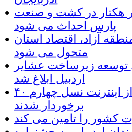
ر هکتار در کشت و صنعت
پارس احداث می شود
منطقه آزاد، اقتصاد استان
متحول می شود
 ریال برای توسعه زیرساخت عشایر
اردبیل ابلاغ شد
۴۰ روستای شهرستان گِرمی از اینترنت نسل چهارم
برخوردار شدند
 به۵۰ اثر هنرمندان اردبیلی به جشنواره