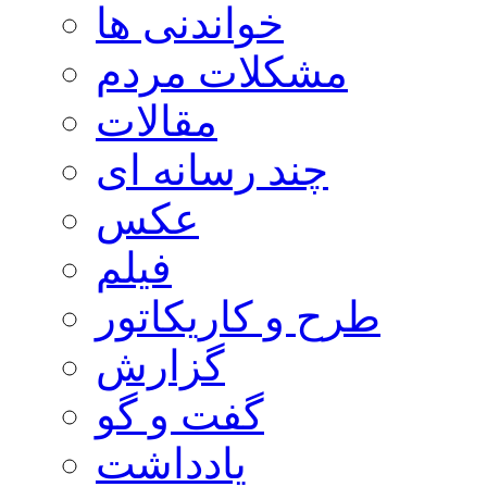
خواندنی ها
مشکلات مردم
مقالات
چند رسانه ای
عکس
فیلم
طرح و کاریکاتور
گزارش
گفت و گو
یادداشت