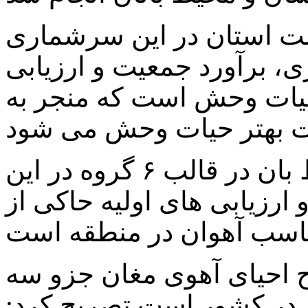
 استان در این سرشماری
 برآورد جمعیت و ارزیابی
یات وحش است که منجر به
حسن قاسم پور افزود: ۱۸ محیط بان در قالب ۶ گروه در این
رزیابی های اولیه حاکی از
رح احیای آهوی مغان جزو سه
در کشور است تصریح کرد: