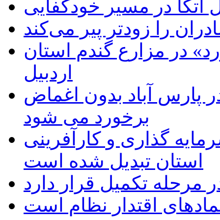
اتکا در مسیر خودکفایی
دران را زودتر پیر می‌کند
د» در مزارع گندم استان
اردبیل
 پارس آباد بدون اغماض
برخورد می شود
رمایه گذاری و کارآفرینی
استان تبدیل شده است
 مرحله تکمیل قرار دارد
نمادهای اقتدار نظام است