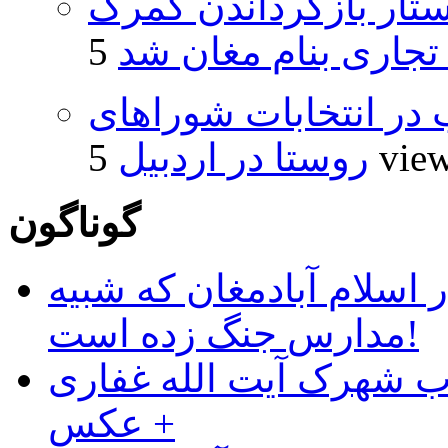
تار بازگرداندن گمرک
 تجاری بنام مغان شد
از ۵۰۰۰ داوطلب در انتخابات شوراهای
5 vie
روستا در اردبیل
گوناگون
 اسلام آبادمغان که شبیه
مدارس جنگ زده است!
ب شهرک آیت الله غفاری
+ عکس