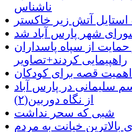
ناشناس
استایل آتش زیر خاکستر
رای شهر پارس آباد شد
حمایت از سپاه پاسداران
راهپیمایی کردند+تصاویر
م سلیمانی در پارس آباد
از نگاه دوربین(۲)
شبی که سحر نداشت
 بالاترین خیانت به مردم