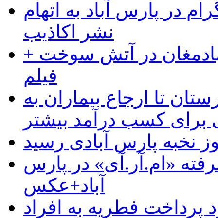
ام در پارس آباد به اتهام
نشر اکاذیب
آبادمغان در آتش سوخت +
فیلم
ستان تا ارجاع بیماران به
رای کسب درآمد بیشتر
وز نخبه پارس آبادی رسید
رفته «ام.آر.آی» در پارس
آباد+عکس
 پرداخت فطریه به افراد