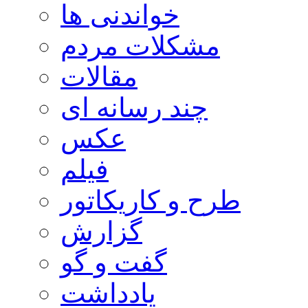
خواندنی ها
مشکلات مردم
مقالات
چند رسانه ای
عکس
فیلم
طرح و کاریکاتور
گزارش
گفت و گو
یادداشت