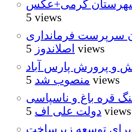
شهرستان گرمی+عکس
5 views
ان سرپرست فرمانداری
5 views
اصلاندوز
ش و پرورش پارس آباد
5 views
منصوب شد
نگ قره باغ و ناسپاسی
5 views
دولت علی اف
یارد ریال برای توسعه زیرساخت