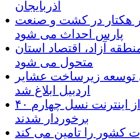
آذربایجان
ر هکتار در کشت و صنعت
پارس احداث می شود
منطقه آزاد، اقتصاد استان
متحول می شود
 ریال برای توسعه زیرساخت عشایر
اردبیل ابلاغ شد
۴۰ روستای شهرستان گِرمی از اینترنت نسل چهارم
برخوردار شدند