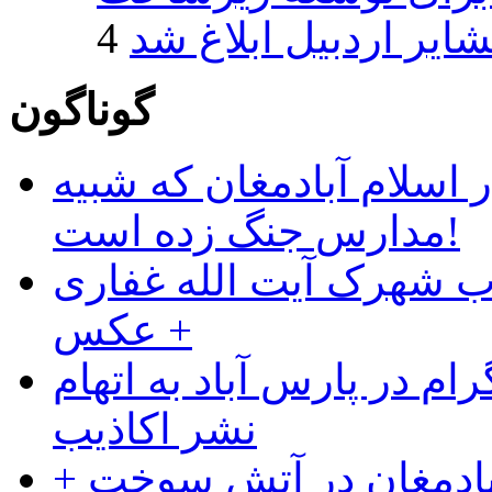
ایر اردبیل ابلاغ شد
گوناگون
 اسلام آبادمغان که شبیه
مدارس جنگ زده است!
ب شهرک آیت الله غفاری
+ عکس
ام در پارس آباد به اتهام
نشر اکاذیب
آبادمغان در آتش سوخت +