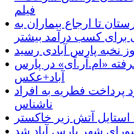
فیلم
ستان تا ارجاع بیماران به
رای کسب درآمد بیشتر
وز نخبه پارس آبادی رسید
رفته «ام.آر.آی» در پارس
آباد+عکس
 پرداخت فطریه به افراد
ناشناس
استایل آتش زیر خاکستر
رای شهر پارس آباد شد