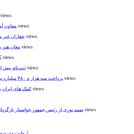
8 views
7 views
معاون آم
6 views
حفاران غیر م
6 views
مغان هنر پ
6 views
ک
5 views
ثبت‌نام بیش از ۵۰۰۰ داوطلب در انتخابات شوراهای روستا در
5 views
پرداخت سه هزار و ۴۸۰ میلیارد تومان تسهیلات مقاوم سازی مسکن روستایی در اردبیل
5 views
کمک های ایران ب
5 views
صمد نوری از رئیس جمهور خواستار بازگردان
روایت مدرسه «لوله دره» در اسلام آبادمغان که شبیه مدارس جنگ زده است!