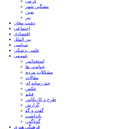
گرمی
مشگین شهر
نمین
نیر
دشت مغان
اجتماعی
اقتصادی
بین الملل
سیاسی
علمی پزشکی
عمومی
استخدامی
خواندنی ها
مشکلات مردم
مقالات
چند رسانه ای
عکس
فیلم
طرح و کاریکاتور
گزارش
گفت و گو
یادداشت
گوناگون
فرهنگی هنری