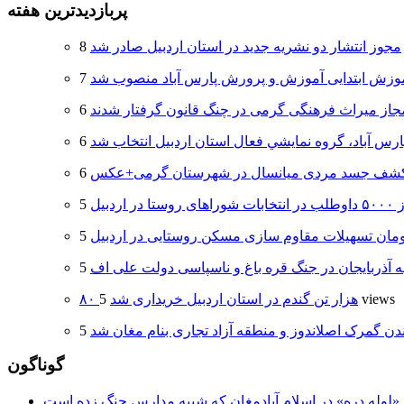
پربازدیدترین هفته
مجوز انتشار دو نشریه جدید در استان اردبیل صادر شد
وزش ابتدایی آموزش و پرورش پارس آباد منصوب شد
جاز میراث فرهنگی گرمی در چنگ قانون گرفتار شدند
ارس آباد، گروه نمايشي فعال استان اردبيل انتخاب شد
شف جسد مردی میانسال در شهرستان گرمی+عکس
 اردبیل
ه آذربایجان در جنگ قره باغ و ناسپاسی دولت علی اف
5 views
۸۰ هزار تن گندم در استان اردبیل خریداری شد
دن گمرک اصلاندوز و منطقه آزاد تجاری بنام مغان شد
گوناگون