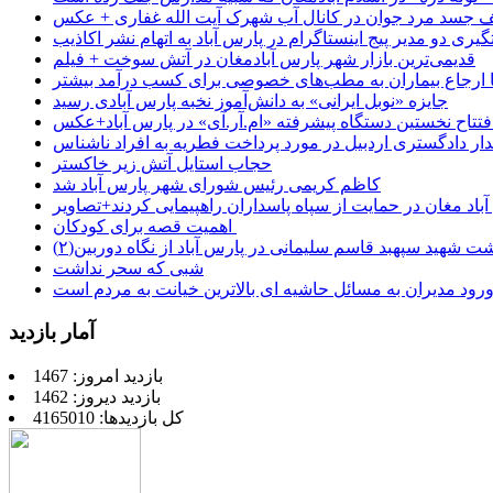
جسد مرد جوان در کانال آب شهرک آیت الله غفاری + عکس
یری دو مدیر پیج اینستاگرام در پارس آباد به اتهام نشر اکاذیب
قدیمی‌ترین بازار شهر پارس آبادمغان در آتش سوخت + فیلم
 تا ارجاع بیماران به مطب‌های خصوصی برای کسب درآمد بیشتر
جایزه «نوبل ایرانی» به دانش‌آموز نخبه پارس آبادی رسید
فتتاح نخستین دستگاه پیشرفته «ام.آر.آی» در پارس آباد+عکس
ر دادگستری اردبیل در مورد پرداخت فطریه به افراد ناشناس
حجاب استایل آتش زیر خاکستر
کاظم کریمی رئیس شورای شهر پارس آباد شد
باد مغان در حمایت از سپاه پاسداران راهپیمایی کردند+تصاویر
اهمیت قصه برای کودکان
شت شهید سپهبد قاسم سلیمانی در پارس آباد از نگاه دوربین(۲)
شبی که سحر نداشت
رود مدیران به مسائل حاشیه ای بالاترین خیانت به مردم است
آمار بازدید
بازدید امروز: 1467
بازدید دیروز: 1462
کل بازدیدها: 4165010