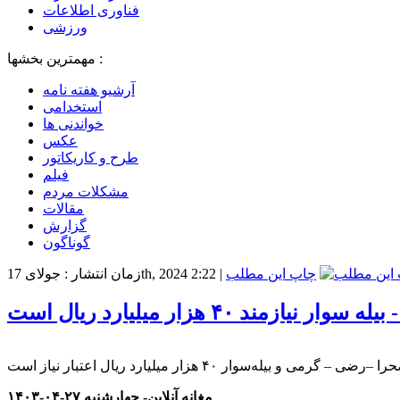
فناوری اطلاعات
ورزشی
مهمترین بخشها :
آرشیو هفته نامه
استخدامی
خواندنی ها
عکس
طرح و کاریکاتور
فیلم
مشکلات مردم
مقالات
گزارش
گوناگون
چاپ این مطلب
|
زمان انتشار : جولای 17th, 2024 2:22
ند ۴۰ هزار میلیارد ریال است
مغانه آنلاین- چهارشنبه ۲۷-۰۴-۱۴۰۳