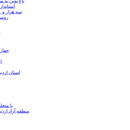
باغ نوین به
استاندار
سه هزار و ۷۰۰ میلیارد ریال برای توسعه زیرساخت عشایر اردبیل ابلاغ شد
۴۰ رو
ت
حفارا
ا
استان اردب
با متخ
منطقه آزاد اردب