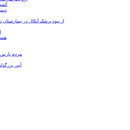
کشف 
دستگ
از نبود پزشک آنکال در بیمارستان
ا
هشدا
مردم پارس آ
آیین بزرگدا
و