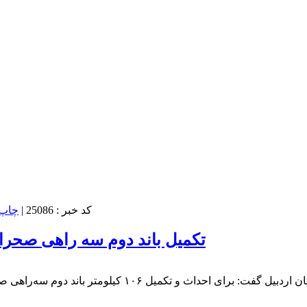
کد خبر : 25086
|
تکمیل باند دوم سه راهی صحرا- بیله سوار نیازم