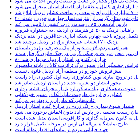
 مساحت یک هزار هکتار در کشت و صنعت پارس احداث می شود
: با راه اندازی کامل منطقه آزاد، اقتصاد استان متحول می شود
ستای شهرستان گِرمی از اینترنت نسل چهارم برخوردار شدند
پارس آبادمغان ۸۵ درصد بذر ذرت کشور را تامین می کند
راهیابی نزدیک به۵۰ اثر هنرمندان اردبیلی به جشنواره فیروزه
کمیل پروژه ناحیه چهارم شبکه آبیاری خداآفرین در آینده نزدیک
نزدیک ۷۰ انشعاب غیرمجاز برق در اردبیل برچیده شد
همراهی مردم، لازمه عبور از پیک مصرف برق در تابستان
ن غیر مجاز میراث فرهنگی گرمی در چنگ قانون گرفتار شدند
۸۰ هزار تن گندم در استان اردبیل خریداری شد
فزایش چشمگیر آمار صدور برگ ترانزیت کالا در پایانه بیله‌سوار
پیش‌فروش خودرو در منطقه آزاد اردبیل قانونی نیست
یل در ترویج آبیاری نوین کشاورزی رتبه اول کشوری را داراست
مجوز انتشار دو نشریه جدید در استان اردبیل صادر شد
دعوت به همکاری بنیاد مسکن اردبیل از مجریان نقشه برداری
کشاورزی اردبیل ظرفیت قابل اتکا در مسیر خودکفایی
عادت‌هایی که مادران را زودتر پیر می‌کند
هشدار شیوع بیماری «زنگ زرد» در مزارع گندم استان اردبیل
لفان زیست محیطی در پارس آباد بدون اغماض برخورد می شود
یل به کانون سرمایه گذاری و کارآفرینی استان تبدیل شده است
طرح نمایشگاه بین‌المللی ارس در مرحله تکمیل قرار دارد
جهاد خیابانی مردم از نمادهای اقتدار نظام است