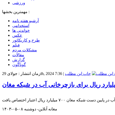
ورزشی
مهمترین بخشها :
آرشیو هفته نامه
استخدامی
خواندنی ها
عکس
طرح و کاریکاتور
فیلم
مشکلات مردم
مقالات
گزارش
گوناگون
چاپ این مطلب
|
زمان انتشار : جولای 29th, 2024 7:36
مغانه آنلاین- دوشنبه ۰۸-۰۵-۱۴۰۳