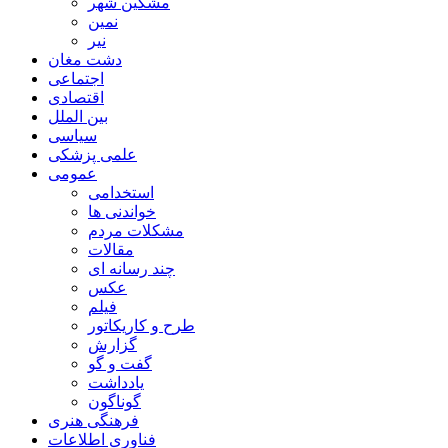
مشگین شهر
نمین
نیر
دشت مغان
اجتماعی
اقتصادی
بین الملل
سیاسی
علمی پزشکی
عمومی
استخدامی
خواندنی ها
مشکلات مردم
مقالات
چند رسانه ای
عکس
فیلم
طرح و کاریکاتور
گزارش
گفت و گو
یادداشت
گوناگون
فرهنگی هنری
فناوری اطلاعات