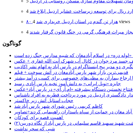
4 views
۸۰ هزار تن گندم در استان اردبیل خریداری شد
جاز میراث فرهنگی گرمی در چنگ قانون گرفتار شدند
گوناگون
جسد مرد جوان در کانال آب شهرک آیت الله غفاری + عکس
یری دو مدیر پیج اینستاگرام در پارس آباد به اتهام نشر اکاذیب
قدیمی‌ترین بازار شهر پارس آبادمغان در آتش سوخت + فیلم
 تا ارجاع بیماران به مطب‌های خصوصی برای کسب درآمد بیشتر
جایزه «نوبل ایرانی» به دانش‌آموز نخبه پارس آبادی رسید
فتتاح نخستین دستگاه پیشرفته «ام.آر.آی» در پارس آباد+عکس
ر دادگستری اردبیل در مورد پرداخت فطریه به افراد ناشناس
حجاب استایل آتش زیر خاکستر
کاظم کریمی رئیس شورای شهر پارس آباد شد
باد مغان در حمایت از سپاه پاسداران راهپیمایی کردند+تصاویر
اهمیت قصه برای کودکان
شت شهید سپهبد قاسم سلیمانی در پارس آباد از نگاه دوربین(۲)
شبی که سحر نداشت