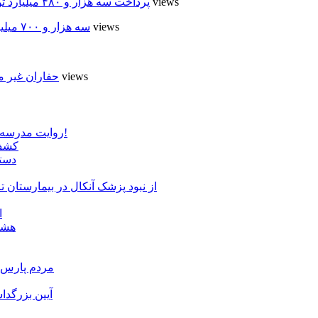
5 views
پرداخت سه هزار و ۴۸۰ میلیارد تومان تسهیلات مقاوم سازی مسکن روستایی در اردبیل
4 views
سه هزار و ۷۰۰ میلیارد ریال برای توسعه زیرساخت عشایر اردبیل ابلاغ شد
4 views
حفاران غیر م
روایت مدرسه «لوله دره» در اسلام آبادمغان که شبیه مدارس جنگ زده است!
کشف 
دستگ
از نبود پزشک آنکال در بیمارستان
ا
هشدا
مردم پارس آ
آیین بزرگدا