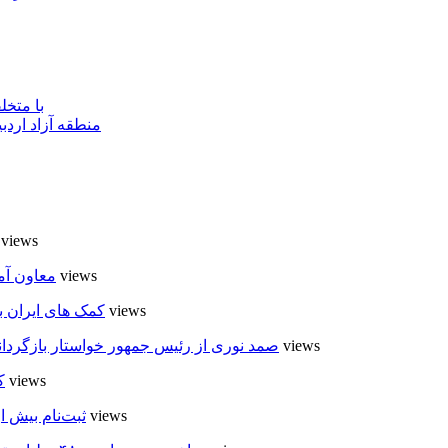
با متخ
منطقه آزاد اردب
6 views
6 views
معاون آم
5 views
کمک های ایران ب
5 views
صمد نوری از رئیس جمهور خواستار بازگردان
5 views
ک
5 views
ثبت‌نام بیش از ۵۰۰۰ داوطلب در انتخابات شوراهای روستا در