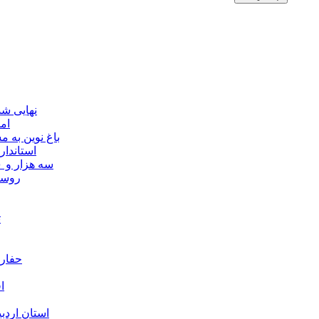
نهایی شدن مجوز ماده ۲۳
ام
باغ نوین به
استاندار
سه هزار و ۷۰۰ میلیارد ریال برای توسعه زیرساخت عشایر اردبیل ابلاغ شد
۴۰ رو
ت
حفارا
ا
استان اردب