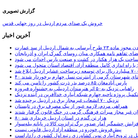
گزارش تصویری
خروش یک صدای مردم اردبیل در روز جهانی قدس
آخرین اخبار
 طرح آبرسانی به شمال اردبیل از سد عمارت
ضای تفاهم نامه همکاری میان روسای گمرک ایران و آذربایجان
 مساحت یک هزار هکتار در کشت و صنعت پارس احداث می شود
: با راه اندازی کامل منطقه آزاد، اقتصاد استان متحول می شود
ستای شهرستان گِرمی از اینترنت نسل چهارم برخوردار شدند
پارس آبادمغان ۸۵ درصد بذر ذرت کشور را تامین می کند
راهیابی نزدیک به۵۰ اثر هنرمندان اردبیلی به جشنواره فیروزه
کمیل پروژه ناحیه چهارم شبکه آبیاری خداآفرین در آینده نزدیک
نزدیک ۷۰ انشعاب غیرمجاز برق در اردبیل برچیده شد
همراهی مردم، لازمه عبور از پیک مصرف برق در تابستان
ن غیر مجاز میراث فرهنگی گرمی در چنگ قانون گرفتار شدند
۸۰ هزار تن گندم در استان اردبیل خریداری شد
فزایش چشمگیر آمار صدور برگ ترانزیت کالا در پایانه بیله‌سوار
پیش‌فروش خودرو در منطقه آزاد اردبیل قانونی نیست
یل در ترویج آبیاری نوین کشاورزی رتبه اول کشوری را داراست