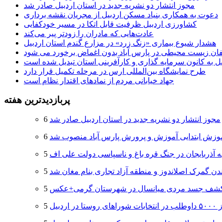
مجوز انتشار دو نشریه جدید در استان اردبیل صادر شد
دعوت به همکاری بنیاد مسکن اردبیل از مجریان نقشه برداری
کشاورزی اردبیل ظرفیت قابل اتکا در مسیر خودکفایی
عادت‌هایی که مادران را زودتر پیر می‌کند
هشدار شیوع بیماری «زنگ زرد» در مزارع گندم استان اردبیل
لفان زیست محیطی در پارس آباد بدون اغماض برخورد می شود
یل به کانون سرمایه گذاری و کارآفرینی استان تبدیل شده است
طرح نمایشگاه بین‌المللی ارس در مرحله تکمیل قرار دارد
جهاد خیابانی مردم از نمادهای اقتدار نظام است
پربازدیدترین هفته
مجوز انتشار دو نشریه جدید در استان اردبیل صادر شد
وزش ابتدایی آموزش و پرورش پارس آباد منصوب شد
ه آذربایجان در جنگ قره باغ و ناسپاسی دولت علی اف
دن گمرک اصلاندوز و منطقه آزاد تجاری بنام مغان شد
شف جسد مردی میانسال در شهرستان گرمی+عکس
 اردبیل