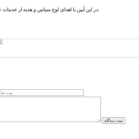
در این آیین با اهدای لوح سپاس و هدیه از خدمات حدود ۴ساله “ناصر عبدالهیان” مدیر قبلی برق این منطقه قدردانی شد.