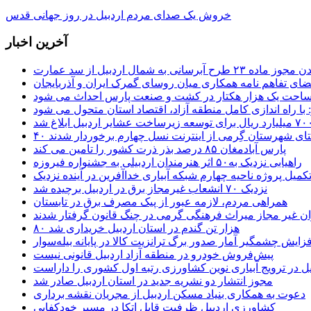
خروش یک صدای مردم اردبیل در روز جهانی قدس
آخرین اخبار
 طرح آبرسانی به شمال اردبیل از سد عمارت
ضای تفاهم نامه همکاری میان روسای گمرک ایران و آذربایجان
 مساحت یک هزار هکتار در کشت و صنعت پارس احداث می شود
: با راه اندازی کامل منطقه آزاد، اقتصاد استان متحول می شود
ستای شهرستان گِرمی از اینترنت نسل چهارم برخوردار شدند
پارس آبادمغان ۸۵ درصد بذر ذرت کشور را تامین می کند
راهیابی نزدیک به۵۰ اثر هنرمندان اردبیلی به جشنواره فیروزه
کمیل پروژه ناحیه چهارم شبکه آبیاری خداآفرین در آینده نزدیک
نزدیک ۷۰ انشعاب غیرمجاز برق در اردبیل برچیده شد
همراهی مردم، لازمه عبور از پیک مصرف برق در تابستان
ن غیر مجاز میراث فرهنگی گرمی در چنگ قانون گرفتار شدند
۸۰ هزار تن گندم در استان اردبیل خریداری شد
فزایش چشمگیر آمار صدور برگ ترانزیت کالا در پایانه بیله‌سوار
پیش‌فروش خودرو در منطقه آزاد اردبیل قانونی نیست
یل در ترویج آبیاری نوین کشاورزی رتبه اول کشوری را داراست
مجوز انتشار دو نشریه جدید در استان اردبیل صادر شد
دعوت به همکاری بنیاد مسکن اردبیل از مجریان نقشه برداری
کشاورزی اردبیل ظرفیت قابل اتکا در مسیر خودکفایی