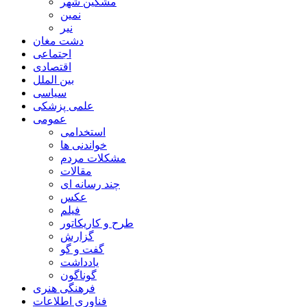
مشگین شهر
نمین
نیر
دشت مغان
اجتماعی
اقتصادی
بین الملل
سیاسی
علمی پزشکی
عمومی
استخدامی
خواندنی ها
مشکلات مردم
مقالات
چند رسانه ای
عکس
فیلم
طرح و کاریکاتور
گزارش
گفت و گو
یادداشت
گوناگون
فرهنگی هنری
فناوری اطلاعات