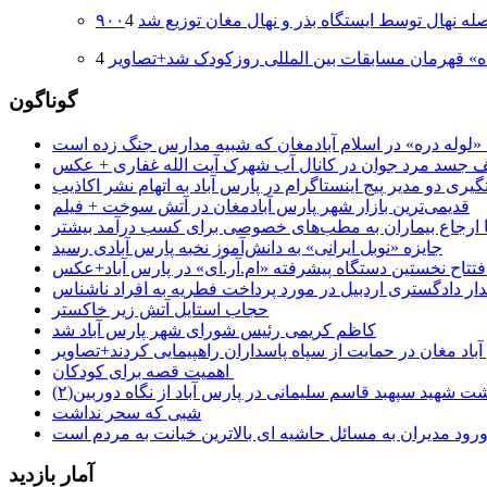
 اصله نهال توسط ایستگاه بذر و نهال مغان توزیع شد
ه» قهرمان مسابقات بین المللی روزکودک شد+تصاویر
گوناگون
جسد مرد جوان در کانال آب شهرک آیت الله غفاری + عکس
یری دو مدیر پیج اینستاگرام در پارس آباد به اتهام نشر اکاذیب
قدیمی‌ترین بازار شهر پارس آبادمغان در آتش سوخت + فیلم
 تا ارجاع بیماران به مطب‌های خصوصی برای کسب درآمد بیشتر
جایزه «نوبل ایرانی» به دانش‌آموز نخبه پارس آبادی رسید
فتتاح نخستین دستگاه پیشرفته «ام.آر.آی» در پارس آباد+عکس
ر دادگستری اردبیل در مورد پرداخت فطریه به افراد ناشناس
حجاب استایل آتش زیر خاکستر
کاظم کریمی رئیس شورای شهر پارس آباد شد
باد مغان در حمایت از سپاه پاسداران راهپیمایی کردند+تصاویر
اهمیت قصه برای کودکان
شت شهید سپهبد قاسم سلیمانی در پارس آباد از نگاه دوربین(۲)
شبی که سحر نداشت
رود مدیران به مسائل حاشیه ای بالاترین خیانت به مردم است
آمار بازدید