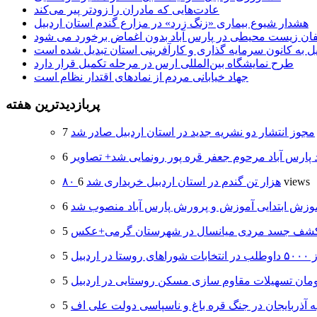
عادت‌هایی که مادران را زودتر پیر می‌کند
هشدار شیوع بیماری «زنگ زرد» در مزارع گندم استان اردبیل
لفان زیست محیطی در پارس آباد بدون اغماض برخورد می شود
یل به کانون سرمایه گذاری و کارآفرینی استان تبدیل شده است
طرح نمایشگاه بین‌المللی ارس در مرحله تکمیل قرار دارد
جهاد خیابانی مردم از نمادهای اقتدار نظام است
پربازدیدترین هفته
مجوز انتشار دو نشریه جدید در استان اردبیل صادر شد
د پارس آباد مرحوم جعفر قره پور رونمایی شد+ تصاویر
6 views
۸۰ هزار تن گندم در استان اردبیل خریداری شد
وزش ابتدایی آموزش و پرورش پارس آباد منصوب شد
شف جسد مردی میانسال در شهرستان گرمی+عکس
 اردبیل
ه آذربایجان در جنگ قره باغ و ناسپاسی دولت علی اف