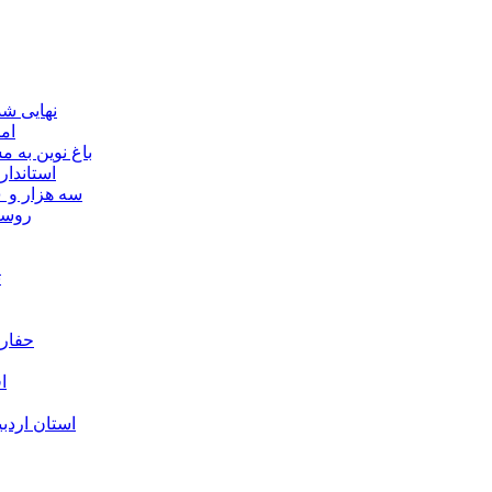
نهایی شدن مجوز ماده ۲۳
ام
باغ نوین به
استاندار
سه هزار و ۷۰۰ میلیارد ریال برای توسعه زیرساخت عشایر اردبیل ابلاغ شد
۴۰ رو
ت
حفارا
ا
استان اردب