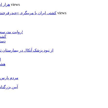
4 views
۹۰۰هزار
4 views
کشتی ایران با مربیگری «حیدرفرخند
روایت مدرسه «لوله دره» در اسلام آبادمغان که شبیه مدارس جنگ زده است!
کشف 
دستگ
از نبود پزشک آنکال در بیمارستان
ا
هشدا
مردم پارس آ
آیین بزرگدا
و