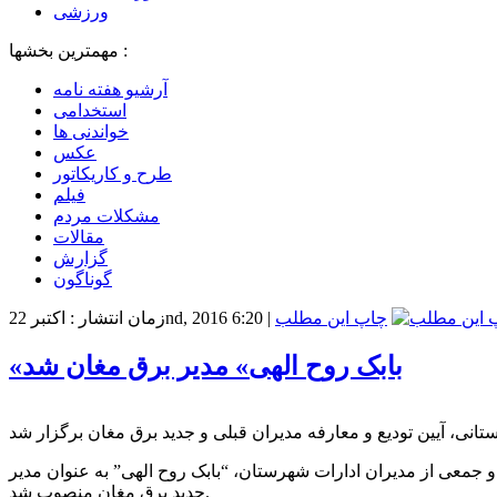
ورزشی
مهمترین بخشها :
آرشیو هفته نامه
استخدامی
خواندنی ها
عکس
طرح و کاریکاتور
فیلم
مشکلات مردم
مقالات
گزارش
گوناگون
چاپ این مطلب
|
زمان انتشار : اکتبر 22nd, 2016 6:20
«بابک روح الهی» مدیر برق مغان شد
و جمعی از مدیران ادارات شهرستان، “بابک روح الهی” به عنوان مدیر
جدید برق مغان منصوب شد.