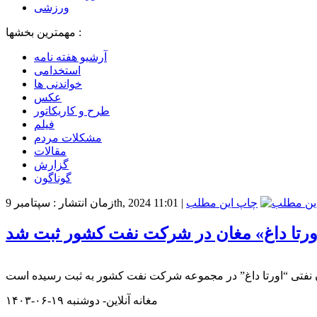
ورزشی
مهمترین بخشها :
آرشیو هفته نامه
استخدامی
خواندنی ها
عکس
طرح و کاریکاتور
فیلم
مشکلات مردم
مقالات
گزارش
گوناگون
چاپ این مطلب
|
زمان انتشار : سپتامبر 9th, 2024 11:01
«اورتا داغ» مغان در شرکت نفت کشور ثبت شد
مغانه آنلاین- دوشنبه ۱۹-۰۶-۱۴۰۳