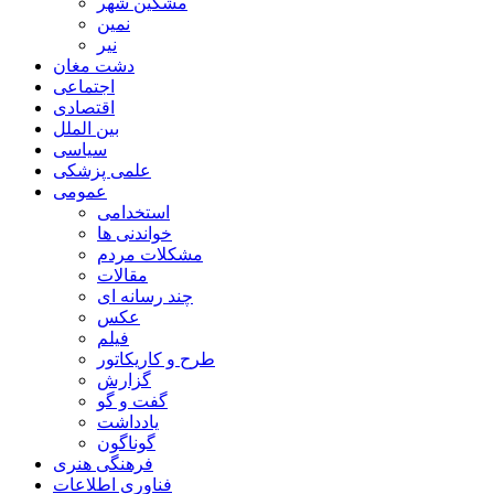
مشگین شهر
نمین
نیر
دشت مغان
اجتماعی
اقتصادی
بین الملل
سیاسی
علمی پزشکی
عمومی
استخدامی
خواندنی ها
مشکلات مردم
مقالات
چند رسانه ای
عکس
فیلم
طرح و کاریکاتور
گزارش
گفت و گو
یادداشت
گوناگون
فرهنگی هنری
فناوری اطلاعات