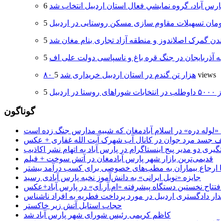
ارس آباد، گروه نمايشي فعال استان اردبيل انتخاب شد
دن گمرک اصلاندوز و منطقه آزاد تجاری بنام مغان شد
ه آذربایجان در جنگ قره باغ و ناسپاسی دولت علی اف
5 views
۸۰ هزار تن گندم در استان اردبیل خریداری شد
 اردبیل
گوناگون
جسد مرد جوان در کانال آب شهرک آیت الله غفاری + عکس
یری دو مدیر پیج اینستاگرام در پارس آباد به اتهام نشر اکاذیب
قدیمی‌ترین بازار شهر پارس آبادمغان در آتش سوخت + فیلم
 تا ارجاع بیماران به مطب‌های خصوصی برای کسب درآمد بیشتر
جایزه «نوبل ایرانی» به دانش‌آموز نخبه پارس آبادی رسید
فتتاح نخستین دستگاه پیشرفته «ام.آر.آی» در پارس آباد+عکس
ر دادگستری اردبیل در مورد پرداخت فطریه به افراد ناشناس
حجاب استایل آتش زیر خاکستر
کاظم کریمی رئیس شورای شهر پارس آباد شد