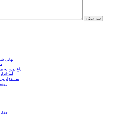
نهایی شدن مجوز ماده ۲۳
ام
باغ نوین به
استاندار
سه هزار و ۷۰۰ میلیارد ریال برای توسعه زیرساخت عشایر اردبیل ابلاغ شد
۴۰ رو
ت
حفارا