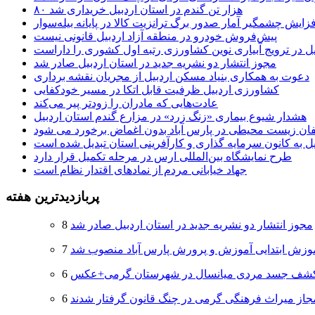
۸۰ هزار تن گندم در استان اردبیل خریداری شد
فزایش چشمگیر آمار صدور برگ ترانزیت کالا در پایانه بیله‌سوار
پیش‌فروش خودرو در منطقه آزاد اردبیل قانونی نیست
یل در ترویج آبیاری نوین کشاورزی رتبه اول کشوری را داراست
مجوز انتشار دو نشریه جدید در استان اردبیل صادر شد
دعوت به همکاری بنیاد مسکن اردبیل از مجریان نقشه برداری
کشاورزی اردبیل ظرفیت قابل اتکا در مسیر خودکفایی
عادت‌هایی که مادران را زودتر پیر می‌کند
هشدار شیوع بیماری «زنگ زرد» در مزارع گندم استان اردبیل
لفان زیست محیطی در پارس آباد بدون اغماض برخورد می شود
یل به کانون سرمایه گذاری و کارآفرینی استان تبدیل شده است
طرح نمایشگاه بین‌المللی ارس در مرحله تکمیل قرار دارد
جهاد خیابانی مردم از نمادهای اقتدار نظام است
پربازدیدترین هفته
مجوز انتشار دو نشریه جدید در استان اردبیل صادر شد
وزش ابتدایی آموزش و پرورش پارس آباد منصوب شد
شف جسد مردی میانسال در شهرستان گرمی+عکس
جاز میراث فرهنگی گرمی در چنگ قانون گرفتار شدند