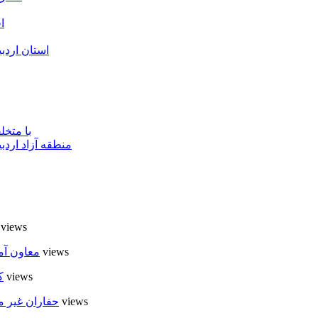
ا
استان اردب
با متخ
منطقه آزاد اردب
8 views
7 views
معاون آم
6 views
ک
6 views
حفاران غیر م