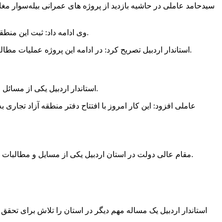
سیدحامد عاملی در حاشیه بازدید از پروژه های عمرانی بیله‌سوار م
وی ادامه داد: ثبت این منطقه با ظرفیت تولید حدود ۵۰۰ تا ۷۰۰ بشکه در روز مدنظر قرار گرفت و پیگیر هستیم پالایشگاه پنج هزار بشکه‌ای در منطقه مغان احداث شود.
استاندار اردبیل تصریح کرد: در ادامه این پروژه عملیات مطالعات و مراحل اکتشافی در سایر مناطق مغان از جمله گرمی ، پارس‌آباد ، بیله‌سوار و اصلاندوز مغان شروع شده و این کار ادامه خواهد یافت.
استاندار اردبیل یکی از مسائل مهم مورد درخواست مردم استان را بهره‌مندی از فرصت منطقه آزاد تجاری ذکر کرد که بدلیل برخی مسائل سالیان سال بلاتکلیف مانده بود.
عاملی افزود: این کار امروز با افتتاح دفتر منطقه آزاد تجاری
مقام عالی دولت در استان اردبیل یکی از مسایل و مطالبات مهم در استان اردبیل را پایاب سد خدا آفرین دانست و گفت: این پروژه برای تحقق افزایش یک میلیون تنی محصولات کشاورزی اجرا می‌شود.
استاندار اردبیل یک مساله مهم دیگر در استان را تلاش برای تحق