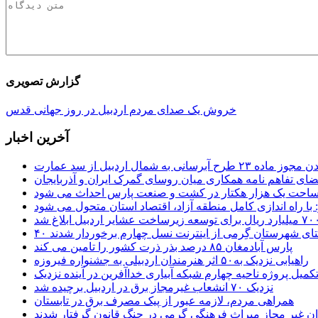
گزارش تصویری
خروش یک صدای مردم اردبیل در روز جهانی قدس
آخرین اخبار
 طرح آبرسانی به شمال اردبیل از سد عمارت
ضای تفاهم نامه همکاری میان روسای گمرک ایران و آذربایجان
 مساحت یک هزار هکتار در کشت و صنعت پارس احداث می شود
: با راه اندازی کامل منطقه آزاد، اقتصاد استان متحول می شود
ستای شهرستان گِرمی از اینترنت نسل چهارم برخوردار شدند
پارس آبادمغان ۸۵ درصد بذر ذرت کشور را تامین می کند
راهیابی نزدیک به۵۰ اثر هنرمندان اردبیلی به جشنواره فیروزه
کمیل پروژه ناحیه چهارم شبکه آبیاری خداآفرین در آینده نزدیک
نزدیک ۷۰ انشعاب غیرمجاز برق در اردبیل برچیده شد
همراهی مردم، لازمه عبور از پیک مصرف برق در تابستان
ن غیر مجاز میراث فرهنگی گرمی در چنگ قانون گرفتار شدند